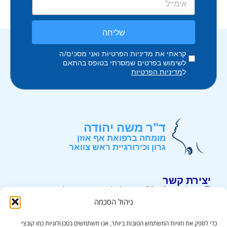
שליחה
קראתי את מדיניות הפרטיות ואני מסכים/ה
לשימוש בפרטים שמסרתי בטופס בהתאם
ל
מדיניות הפרטיות
ד"ר משה יהודה
מומחה ברפואת אף אוזן
גרון וכירורגיית ראש צוואר
יצירת קשר
רח' ירושלים 39, קומה 4, (קניון קרית אונו) . קרית אונו.
ניהול הסכמה
052-3226226
info@drmy.co.il
כדי לספק את חוויות המשתמש הטובות ביותר, אנו משתמשים בטכנולוגיות כמו קובצי