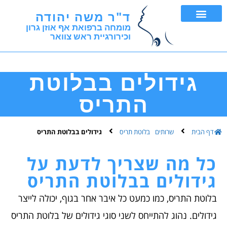
ד"ר משה יהודה
מומחה ברפואת אף אוזן גרון
וכירורגיית ראש צוואר
FNA ובדיקת ביופסיה
גידולים בבלוטת
התריס
דף הבית
שרותים
בלוטת תריס
גידולים בבלוטת התריס
כל מה שצריך לדעת על
גידולים בבלוטת התריס
בלוטת התריס, כמו כמעט כל איבר אחר בגוף, יכולה לייצר
גידולים. נהוג להתייחס לשני סוגי גידולים של בלוטת התריס