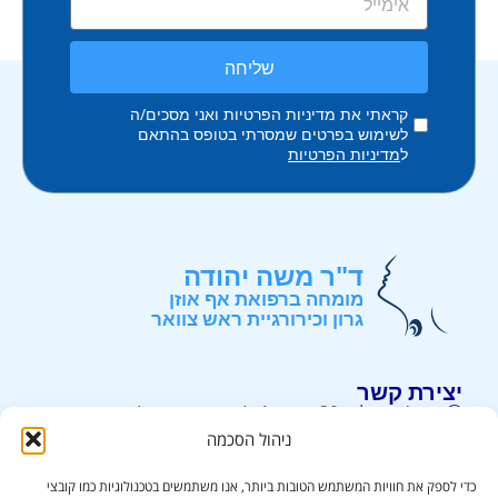
שליחה
קראתי את מדיניות הפרטיות ואני מסכים/ה
לשימוש בפרטים שמסרתי בטופס בהתאם
ל
מדיניות הפרטיות
ד"ר משה יהודה
מומחה ברפואת אף אוזן
גרון וכירורגיית ראש צוואר
יצירת קשר
רח' ירושלים 39, קומה 4, (קניון קרית אונו) . קרית אונו.
ניהול הסכמה
052-3226226
info@drmy.co.il
כדי לספק את חוויות המשתמש הטובות ביותר, אנו משתמשים בטכנולוגיות כמו קובצי