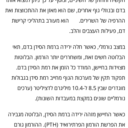
הקשיח והחזק של השיניים, ונוסף על כך ניתן למצוא אותו
בדם ובנוזלי גוף אחרים, שם הוא מאזן את ההתכווצות ואת
ההרפיה של השרירים. הוא מעורב בתהליכי קרישת
דם, פעילות העצבים והלב.
במצב נורמלי, כאשר חלה ירידה ברמת הסידן בדם, תאי
הבלוטה חשים זאת, ומשחררים יותר הורמון. הבלוטות
מצוידות בחיישן, המודד כל הזמן את רמת הסידן בדם.
תפקוד תקין של מערכות הגוף מחייב רמת סידן בגבולות
מוגדרים שבין 8.5 ל-10.4 מיליגרם לדציליטר (ערכים
נורמליים שונים במקצת במעבדות השונות).
כאשר החיישן מזהה ירידה ברמת הסידן, הבלוטה מגבירה
את הפרשת הורמון הפרתירואיד (PTH). ההורמון גורם