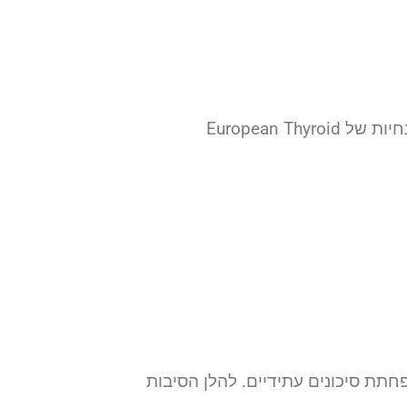
ההחלטה צריכה להיות מותאמת לאדם: גיל, מצב בריאותי כללי, רצון המטופל והערכת סיכון-תועלת. ההנחיות של European Thyroid
תת סיכונים עתידיים. להלן הסיבות