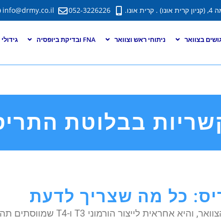
info@drmy.co.il
052-3226226
ושים בצוואר
ניתוחי ראש וצוואר
FNA ובדיקת ביופסיה
גידולי
שריות בבלוטת התריס
ס: כל מה שצריך לדעת
בלוטת התריס ממוקמת בגבולה הקדמי של ה