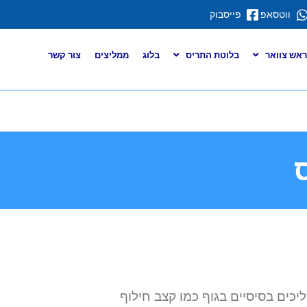
ווטסאפ
פייסבוק
 ראש צוואר
בלוטת התריס
בלוג
ממליצים
צור קשר
צוואר, והיא אחראית לייצור הורמוני T3 ו-T4 שמווסתים תהליכים בסיסיים בגוף כמו קצב חילוף