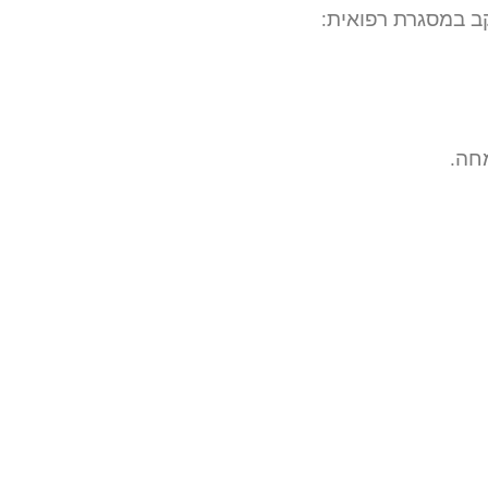
קב במסגרת רפואית:
חה.