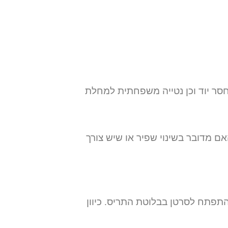
 חסר יוד וכן נטייה משפחתית למחלת
 מדובר בשינוי שפיר או שיש צורך
אחוז קטן מאוד (כ- 5%) עלול להיות ממאיר ולהתפתח לסרטן בבלוטת התריס. כיוון