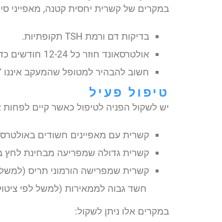
במקרים של קשרית יחסית קטנה, מאפייני סיכו
בדיקות דם ורמת TSH תקופתיות.
אולטרסאונד חוזר כל 12-24 חודשים כדי לוודא שלא חל שינוי משמעותי או גדילה חריגה.
חשוב להבהיר למטופל שהמעקב איננו “ש
טיפול פעיל
יש לשקול הפניה לטיפול כאשר קיים לפחות 
קשרית עם מאפיינים חשודים באולטרסאונ
קשרית גדולה שמפריעה מבחינת לחץ בצוו
קשרית שמפרישה הורמוני תריס (למשל ג
חשד גבוה לממאירות (למשל לפי ציטולו
במקרים אלו ניתן לשקול: