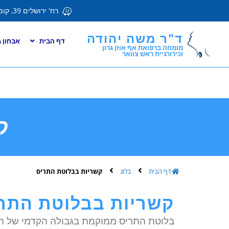
רח' ירושלים 39, קומה 4, (קניון קרית אונו) . קרית אונו.
ד"ר משה יהודה
דף הבית
אבחון ג
מומחה ברפואת אף אוזן גרון
וכירורגיית ראש צוואר
ק
דף הבית
בלוג
קשריות בבלוטת התריס
קשריות בבלוטת התרי