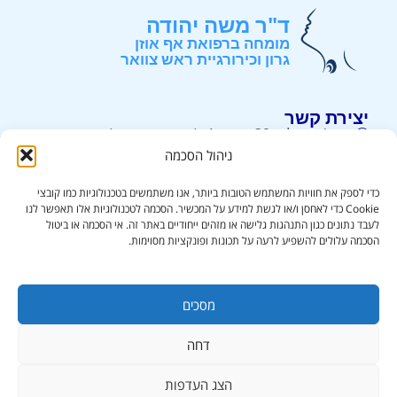
ד"ר משה יהודה
מומחה ברפואת אף אוזן
גרון וכירורגיית ראש צוואר
יצירת קשר
רח' ירושלים 39, קומה 4, (קניון קרית אונו) . קרית אונו.
ניהול הסכמה
052-3226226
info@drmy.co.il
כדי לספק את חוויות המשתמש הטובות ביותר, אנו משתמשים בטכנולוגיות כמו קובצי
Cookie כדי לאחסן ו/או לגשת למידע על המכשיר. הסכמה לטכנולוגיות אלו תאפשר לנו
לעבד נתונים כגון התנהגות גלישה או מזהים ייחודיים באתר זה. אי הסכמה או ביטול
שרותים
מידע נוסף
הסכמה עלולים להשפיע לרעה על תכונות ופונקציות מסוימות.
אבחון גושים בצוואר
אודות
ניתוחי ראש וצוואר
בלוג
FNA ובדיקת ביופסיה
ממליצים
מסכים
גידולי ראש צוואר
הצהרת נגישות ​
בלוטת התריס
מדיניות פרטיות
דחה
הצג העדפות