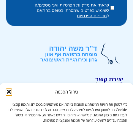
קראתי את מדיניות הפרטיות ואני מסכים/ה
לשימוש בפרטים שמסרתי בטופס בהתאם
ל
מדיניות הפרטיות
ד"ר משה יהודה
מומחה ברפואת אף אוזן
גרון וכירורגיית ראש צוואר
יצירת קשר
רח' ירושלים 39, קומה 4, (קניון קרית אונו) . קרית אונו.
ניהול הסכמה
052-3226226
info@drmy.co.il
כדי לספק את חוויות המשתמש הטובות ביותר, אנו משתמשים בטכנולוגיות כמו קובצי
Cookie כדי לאחסן ו/או לגשת למידע על המכשיר. הסכמה לטכנולוגיות אלו תאפשר לנו
לעבד נתונים כגון התנהגות גלישה או מזהים ייחודיים באתר זה. אי הסכמה או ביטול
שרותים
מידע נוסף
הסכמה עלולים להשפיע לרעה על תכונות ופונקציות מסוימות.
אבחון גושים בצוואר
אודות
ניתוחי ראש וצוואר
בלוג